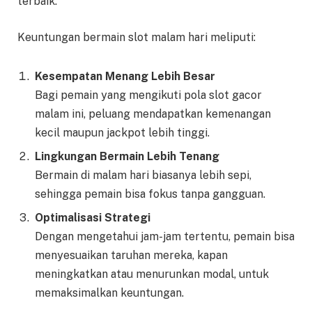
terbaik.
Keuntungan bermain slot malam hari meliputi:
Kesempatan Menang Lebih Besar
Bagi pemain yang mengikuti pola slot gacor
malam ini, peluang mendapatkan kemenangan
kecil maupun jackpot lebih tinggi.
Lingkungan Bermain Lebih Tenang
Bermain di malam hari biasanya lebih sepi,
sehingga pemain bisa fokus tanpa gangguan.
Optimalisasi Strategi
Dengan mengetahui jam-jam tertentu, pemain bisa
menyesuaikan taruhan mereka, kapan
meningkatkan atau menurunkan modal, untuk
memaksimalkan keuntungan.