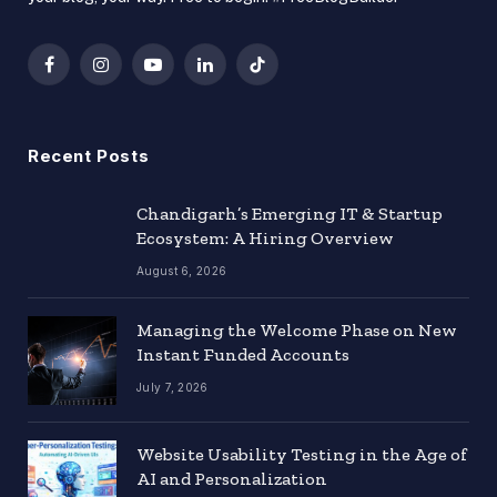
Facebook
Instagram
YouTube
LinkedIn
TikTok
Recent Posts
Chandigarh’s Emerging IT & Startup
Ecosystem: A Hiring Overview
August 6, 2026
Managing the Welcome Phase on New
Instant Funded Accounts
July 7, 2026
Website Usability Testing in the Age of
AI and Personalization