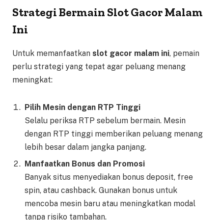
Strategi Bermain Slot Gacor Malam
Ini
Untuk memanfaatkan
slot gacor malam ini
, pemain
perlu strategi yang tepat agar peluang menang
meningkat:
Pilih Mesin dengan RTP Tinggi
Selalu periksa RTP sebelum bermain. Mesin
dengan RTP tinggi memberikan peluang menang
lebih besar dalam jangka panjang.
Manfaatkan Bonus dan Promosi
Banyak situs menyediakan bonus deposit, free
spin, atau cashback. Gunakan bonus untuk
mencoba mesin baru atau meningkatkan modal
tanpa risiko tambahan.