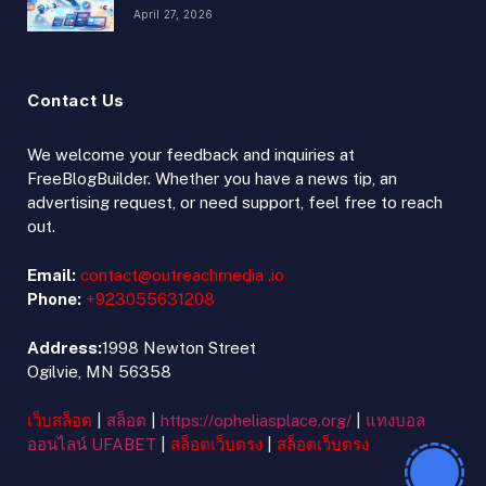
April 27, 2026
Contact Us
We welcome your feedback and inquiries at
FreeBlogBuilder. Whether you have a news tip, an
advertising request, or need support, feel free to reach
out.
Email:
contact@outreachmedia .io
Phone:
+923055631208
Address:
1998 Newton Street
Ogilvie, MN 56358
เว็บสล็อต
|
สล็อต
|
https://opheliasplace.org/
|
แทงบอล
ออนไลน์ UFABET
|
สล็อตเว็บตรง
|
สล็อตเว็บตรง