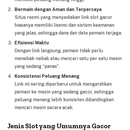
Bermain dengan Aman dan Terpercaya
Situs resmi yang menyediakan link slot gacor
biasanya memiliki lisensi dan sistem keamanan
yang jelas, sehingga dana dan data pemain terjaga.
Efisiensi Waktu
Dengan link langsung, pemain tidak perlu
menebak-nebak atau mencari satu per satu mesin
yang sedang “panas”.
Konsistensi Peluang Menang
Link ini sering diperbarui untuk mengarahkan
pemain ke mesin yang sedang gacor, sehingga
peluang menang lebih konsisten dibandingkan
mencari mesin secara acak.
Jenis Slot yang Umumnya Gacor