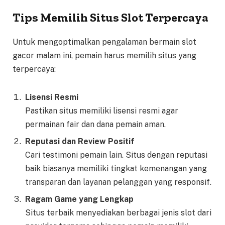
Tips Memilih Situs Slot Terpercaya
Untuk mengoptimalkan pengalaman bermain slot
gacor malam ini, pemain harus memilih situs yang
terpercaya:
Lisensi Resmi
Pastikan situs memiliki lisensi resmi agar
permainan fair dan dana pemain aman.
Reputasi dan Review Positif
Cari testimoni pemain lain. Situs dengan reputasi
baik biasanya memiliki tingkat kemenangan yang
transparan dan layanan pelanggan yang responsif.
Ragam Game yang Lengkap
Situs terbaik menyediakan berbagai jenis slot dari