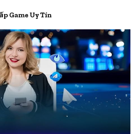
Cấp Game Uy Tín