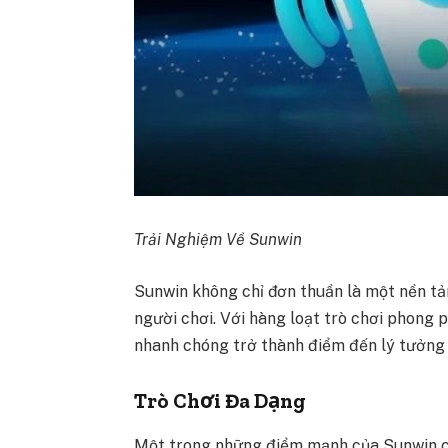
Trải Nghiệm Về Sunwin
Sunwin không chỉ đơn thuần là một nền tản
người chơi. Với hàng loạt trò chơi phong 
nhanh chóng trở thành điểm đến lý tưởng 
Trò Chơi Đa Dạng
Một trong những điểm mạnh của Sunwin chí