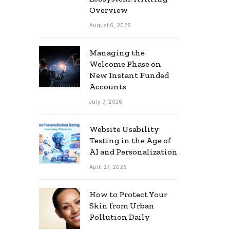
Overview
August 6, 2026
Managing the
Welcome Phase on
New Instant Funded
Accounts
July 7, 2026
Website Usability
Testing in the Age of
AI and Personalization
April 27, 2026
How to Protect Your
Skin from Urban
Pollution Daily